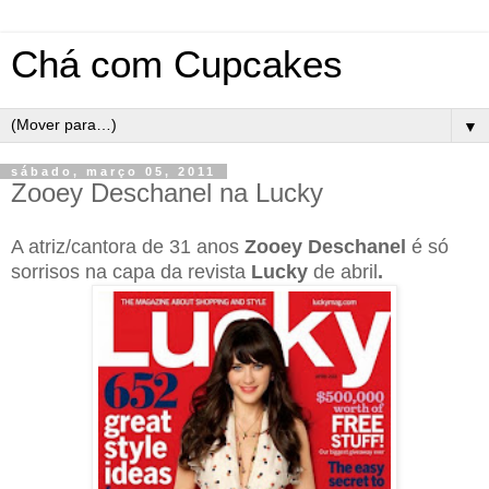
Chá com Cupcakes
▼
sábado, março 05, 2011
Zooey Deschanel na Lucky
A atriz/cantora de 31 anos
Zooey Deschanel
é só
sorrisos na capa da revista
Lucky
de abril
.