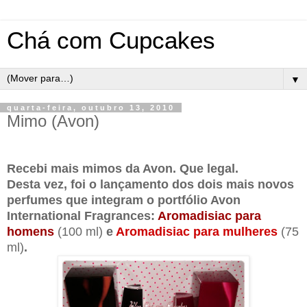
Chá com Cupcakes
▼
quarta-feira, outubro 13, 2010
Mimo (Avon)
Recebi mais mimos da Avon. Que legal.
Desta vez, foi o lançamento dos dois mais novos
perfumes que integram o portfólio Avon
International Fragrances:
Aromadisiac para
homens
(100 ml)
e
Aromadisiac para mulheres
(75
ml)
.