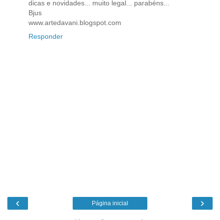
dicas e novidades... muito legal... parabéns...
Bjus
www.artedavani.blogspot.com
Responder
‹
›
Página inicial